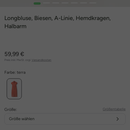
1
2
3
4
5
6
7
Longbluse, Biesen, A-Linie, Hemdkragen,
Halbarm
59,99 €
Preis inkl. MwSt. zzgl.
Versandkosten
Farbe:
terra
Größe:
Größentabelle
Größe wählen