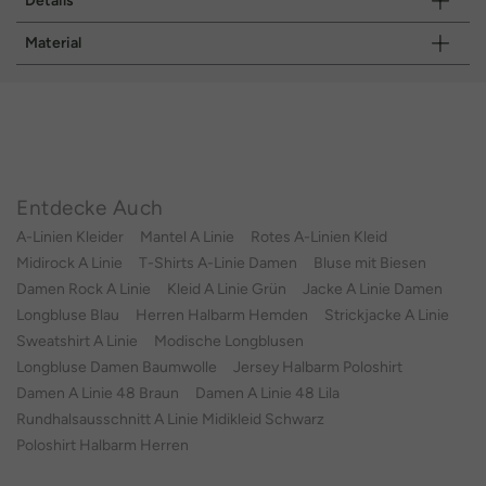
Details
Material
Entdecke Auch
A-Linien Kleider
Mantel A Linie
Rotes A-Linien Kleid
Midirock A Linie
T-Shirts A-Linie Damen
Bluse mit Biesen
Damen Rock A Linie
Kleid A Linie Grün
Jacke A Linie Damen
Longbluse Blau
Herren Halbarm Hemden
Strickjacke A Linie
Sweatshirt A Linie
Modische Longblusen
Longbluse Damen Baumwolle
Jersey Halbarm Poloshirt
Damen A Linie 48 Braun
Damen A Linie 48 Lila
Rundhalsausschnitt A Linie Midikleid Schwarz
Poloshirt Halbarm Herren