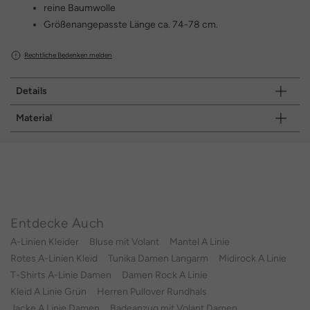
reine Baumwolle
Größenangepasste Länge ca. 74-78 cm.
Rechtliche Bedenken melden
Details
Material
Entdecke Auch
A-Linien Kleider
Bluse mit Volant
Mantel A Linie
Rotes A-Linien Kleid
Tunika Damen Langarm
Midirock A Linie
T-Shirts A-Linie Damen
Damen Rock A Linie
Kleid A Linie Grün
Herren Pullover Rundhals
Jacke A Linie Damen
Badeanzug mit Volant Damen