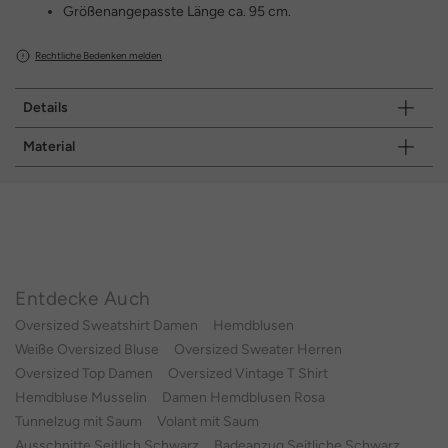
Größenangepasste Länge ca. 95 cm.
Rechtliche Bedenken melden
Details
Material
Entdecke Auch
Oversized Sweatshirt Damen
Hemdblusen
Weiße Oversized Bluse
Oversized Sweater Herren
Oversized Top Damen
Oversized Vintage T Shirt
Hemdbluse Musselin
Damen Hemdblusen Rosa
Tunnelzug mit Saum
Volant mit Saum
Ausschnitte Seitlich Schwarz
Badeanzug Seitliche Schwarz