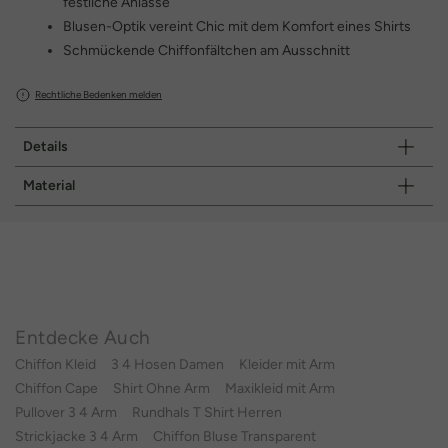
festliche Anlässe
Blusen-Optik vereint Chic mit dem Komfort eines Shirts
Schmückende Chiffonfältchen am Ausschnitt
Rechtliche Bedenken melden
Details
Material
Entdecke Auch
Chiffon Kleid
3 4 Hosen Damen
Kleider mit Arm
Chiffon Cape
Shirt Ohne Arm
Maxikleid mit Arm
Pullover 3 4 Arm
Rundhals T Shirt Herren
Strickjacke 3 4 Arm
Chiffon Bluse Transparent