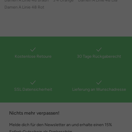
Damen A Linie 48 Braun
3 4 Orange
Damen A Linie 48 Lila
Damen A Linie 48 Rot
Kostenlose Retoure
30 Tage Rückgaberecht
SSL Datensicherheit
Lieferung an Wunschadresse
Nichts mehr verpassen!
Melde dich für den Newsletter an und erhalte einen 15%
Sofort-Gutschein als Dankeschön