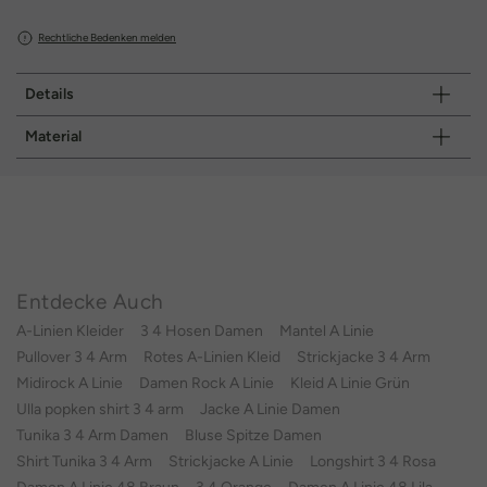
Rechtliche Bedenken melden
Details
Material
Entdecke Auch
A-Linien Kleider
3 4 Hosen Damen
Mantel A Linie
Pullover 3 4 Arm
Rotes A-Linien Kleid
Strickjacke 3 4 Arm
Midirock A Linie
Damen Rock A Linie
Kleid A Linie Grün
Ulla popken shirt 3 4 arm
Jacke A Linie Damen
Tunika 3 4 Arm Damen
Bluse Spitze Damen
Shirt Tunika 3 4 Arm
Strickjacke A Linie
Longshirt 3 4 Rosa