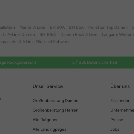
ailletten
Mantel A Linie
BH 90A
BH 85A
Pailletten Top Damen
irts A-Linie Damen
BH 105A
Damen Rock A Linie
Langarm Winter 
ausschnitt A Linie Midikleid Schwarz
age Rückgaberecht
SSL Datensicherheit
Unser Service
Über uns
%
Größenberatung Damen
Filialfinder
Größenberatung Herren
Unternehm
Alle Ratgeber
Presse
Alle Landingpages
Jobs