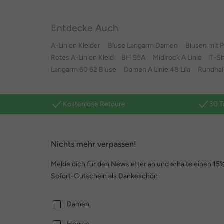
Entdecke Auch
A-Linien Kleider
Bluse Langarm Damen
Blusen mit P
Rotes A-Linien Kleid
BH 95A
Midirock A Linie
T-Sh
Langarm 60 62 Bluse
Damen A Linie 48 Lila
Rundhals
Kostenlose Retoure
30 T
Nichts mehr verpassen!
Melde dich für den Newsletter an und erhalte einen 15
Sofort-Gutschein als Dankeschön
Damen