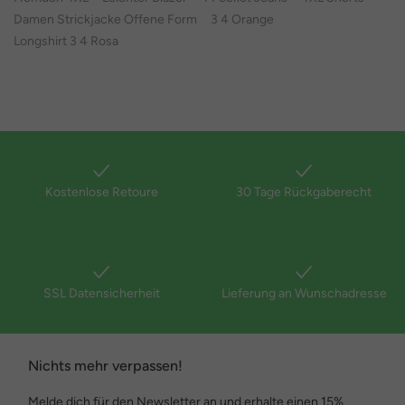
Damen Strickjacke Offene Form
3 4 Orange
Longshirt 3 4 Rosa
Kostenlose Retoure
30 Tage Rückgaberecht
SSL Datensicherheit
Lieferung an Wunschadresse
Nichts mehr verpassen!
Melde dich für den Newsletter an und erhalte einen 15%