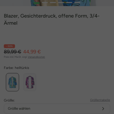
1
2
3
4
5
6
Blazer, Gesichterdruck, offene Form, 3/4-
Ärmel
- 50%
89,99 €
44,99 €
Preis inkl. MwSt. zzgl.
Versandkosten
Farbe:
helltürkis
Größe:
Größentabelle
Größe wählen