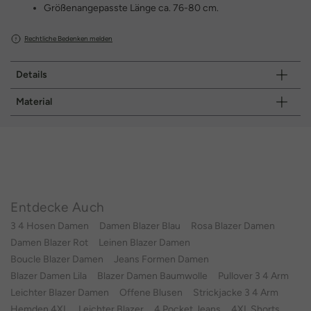
Größenangepasste Länge ca. 76-80 cm.
Rechtliche Bedenken melden
Details
Material
Entdecke Auch
3 4 Hosen Damen
Damen Blazer Blau
Rosa Blazer Damen
Damen Blazer Rot
Leinen Blazer Damen
Boucle Blazer Damen
Jeans Formen Damen
Blazer Damen Lila
Blazer Damen Baumwolle
Pullover 3 4 Arm
Leichter Blazer Damen
Offene Blusen
Strickjacke 3 4 Arm
Hemden 4XL
Leichter Blazer
4 Pocket Jeans
4XL Shorts