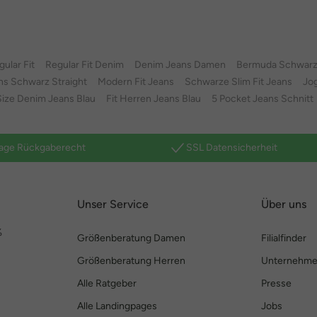
ular Fit
Regular Fit Denim
Denim Jeans Damen
Bermuda Schwar
ns Schwarz Straight
Modern Fit Jeans
Schwarze Slim Fit Jeans
Jo
ize Denim Jeans Blau
Fit Herren Jeans Blau
5 Pocket Jeans Schnitt
age Rückgaberecht
SSL Datensicherheit
Unser Service
Über uns
%
Größenberatung Damen
Filialfinder
Größenberatung Herren
Unternehm
Alle Ratgeber
Presse
Alle Landingpages
Jobs