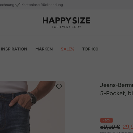
Rechnung
Kostenlose Rücksendung
INSPIRATION
MARKEN
SALE%
TOP 100
Jeans-Bermu
5-Pocket, bi
- 50%
59,99 €
29,
Preis inkl. MwSt. zzgl.
Ver