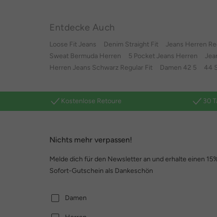
Entdecke Auch
Loose Fit Jeans
Denim Straight Fit
Jeans Herren Reg
Sweat Bermuda Herren
5 Pocket Jeans Herren
Jea
Herren Jeans Schwarz Regular Fit
Damen 42 5
44 S
Kostenlose Retoure
30 T
Nichts mehr verpassen!
Melde dich für den Newsletter an und erhalte einen 15
Sofort-Gutschein als Dankeschön
Damen