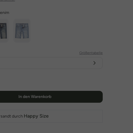
denim
Größentabelle
In den Warenkorb
Happy Size
rsandt durch