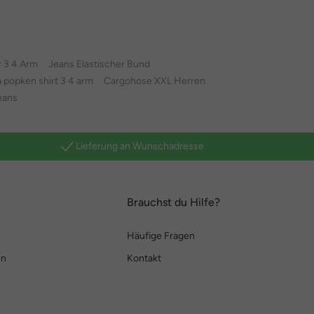
r 3 4 Arm
Jeans Elastischer Bund
a popken shirt 3 4 arm
Cargohose XXL Herren
eans
Lieferung an Wunschadresse
Brauchst du Hilfe?
Häufige Fragen
en
Kontakt