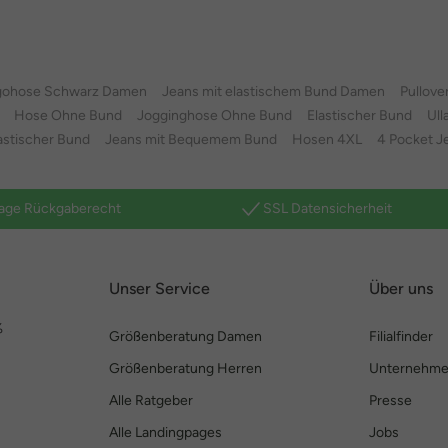
gohose Schwarz Damen
Jeans mit elastischem Bund Damen
Pullove
Hose Ohne Bund
Jogginghose Ohne Bund
Elastischer Bund
Ull
astischer Bund
Jeans mit Bequemem Bund
Hosen 4XL
4 Pocket J
age Rückgaberecht
SSL Datensicherheit
Unser Service
Über uns
%
Größenberatung Damen
Filialfinder
Größenberatung Herren
Unternehm
Alle Ratgeber
Presse
Alle Landingpages
Jobs