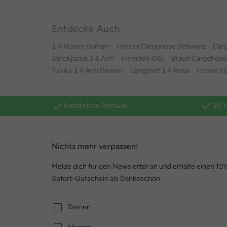
Entdecke Auch
3 4 Hosen Damen
Herren Cargohose Schwarz
Car
Strickjacke 3 4 Arm
Hemden 4XL
Braun Cargohose
Tunika 3 4 Arm Damen
Longshirt 3 4 Rosa
Hosen El
Kostenlose Retoure
30 T
Nichts mehr verpassen!
Melde dich für den Newsletter an und erhalte einen 15
Sofort-Gutschein als Dankeschön
Damen