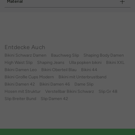
Material
Entdecke Auch
Bikini Schwarz Damen
Bauchweg Slip
Shaping Body Damen
High Waist Slip
Shaping Jeans
Ulla popken bikini
Bikini XXL
Bikini Damen Leo
Bikini Oberteil Blau
Bikini 44
Bikini Große Cups Modern
Bikini mit Unterbrustband
Bikini Damen 42
Bikini Damen 46
Dame Slip
Hosen mit Struktur
Verstellbar Bikini Schwarz
Slip Gr 48
Slip Breiter Bund
Slip Damen 42