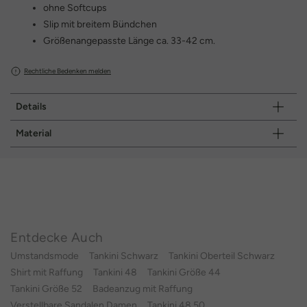
ohne Softcups
Slip mit breitem Bündchen
Größenangepasste Länge ca. 33-42 cm.
Rechtliche Bedenken melden
Details
Material
Entdecke Auch
Umstandsmode
Tankini Schwarz
Tankini Oberteil Schwarz
Shirt mit Raffung
Tankini 48
Tankini Größe 44
Tankini Größe 52
Badeanzug mit Raffung
Verstellbare Sandalen Damen
Tankini 48 50