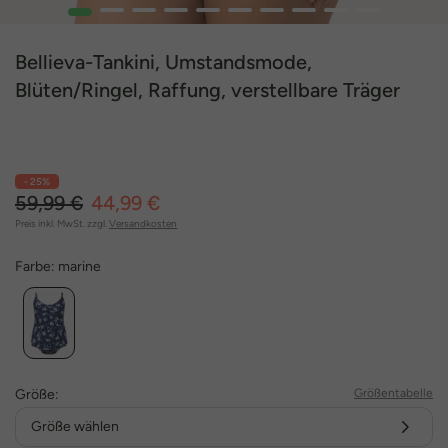
1
2
3
4
5
6
7
8
9
10
Bellieva-Tankini, Umstandsmode,
Blüten/Ringel, Raffung, verstellbare Träger
- 25%
59,99 €
44,99 €
Preis inkl. MwSt. zzgl.
Versandkosten
Farbe:
marine
Größe:
Größentabelle
Größe wählen