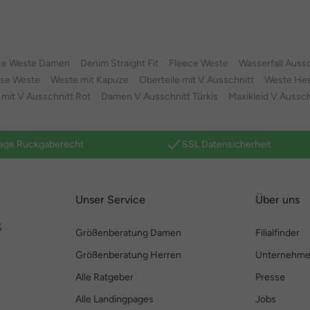
ce Weste Damen
Denim Straight Fit
Fleece Weste
Wasserfall Aussc
ose Weste
Weste mit Kapuze
Oberteile mit V Ausschnitt
Weste Her
mit V Ausschnitt Rot
Damen V Ausschnitt Türkis
Maxikleid V Aussch
age Rückgaberecht
SSL Datensicherheit
Unser Service
Über uns
%
Größenberatung Damen
Filialfinder
Größenberatung Herren
Unternehm
Alle Ratgeber
Presse
Alle Landingpages
Jobs