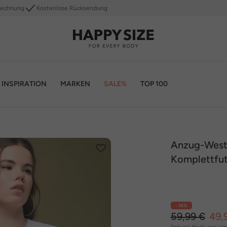
Rechnung
Kostenlose Rücksendung
INSPIRATION
MARKEN
SALE%
TOP 100
Anzug-Weste,
Komplettfut
- 16%
59,99 €
49,
Preis inkl. MwSt. zzgl.
Ver