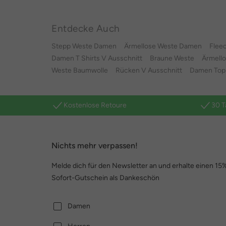
Entdecke Auch
Stepp Weste Damen
Ärmellose Weste Damen
Flee
Damen T Shirts V Ausschnitt
Braune Weste
Ärmell
Weste Baumwolle
Rücken V Ausschnitt
Damen Top 
Kostenlose Retoure
30 T
Nichts mehr verpassen!
Melde dich für den Newsletter an und erhalte einen 15
Sofort-Gutschein als Dankeschön
Damen