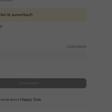
rbe ist ausverkauft
iß
Größentabelle
Ausverkauft
Happy Size
rsandt durch