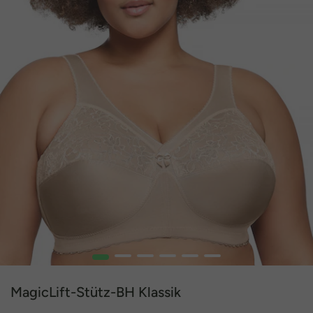
1
2
3
4
5
6
MagicLift-Stütz-BH Klassik