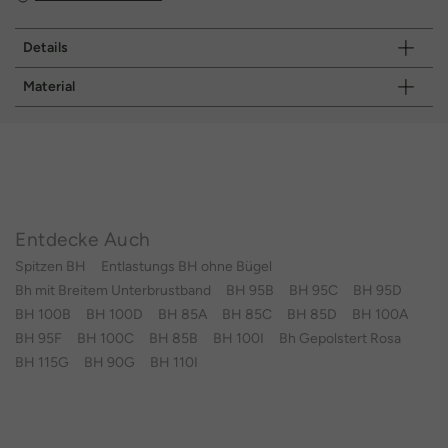
Details
Material
Entdecke Auch
Spitzen BH
Entlastungs BH ohne Bügel
Bh mit Breitem Unterbrustband
BH 95B
BH 95C
BH 95D
BH 100B
BH 100D
BH 85A
BH 85C
BH 85D
BH 100A
BH 95F
BH 100C
BH 85B
BH 100I
Bh Gepolstert Rosa
BH 115G
BH 90G
BH 110I