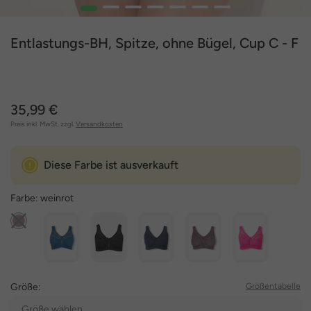
1
2
3
4
5
6
7
Entlastungs-BH, Spitze, ohne Bügel, Cup C - F
35,99 €
Preis inkl. MwSt. zzgl.
Versandkosten
Diese Farbe ist ausverkauft
Farbe:
weinrot
Größe:
Größentabelle
Größe wählen