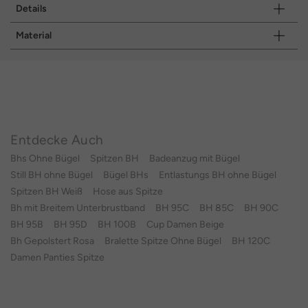
Details
Material
Entdecke Auch
Bhs Ohne Bügel
Spitzen BH
Badeanzug mit Bügel
Still BH ohne Bügel
Bügel BHs
Entlastungs BH ohne Bügel
Spitzen BH Weiß
Hose aus Spitze
Bh mit Breitem Unterbrustband
BH 95C
BH 85C
BH 90C
BH 95B
BH 95D
BH 100B
Cup Damen Beige
Bh Gepolstert Rosa
Bralette Spitze Ohne Bügel
BH 120C
Damen Panties Spitze