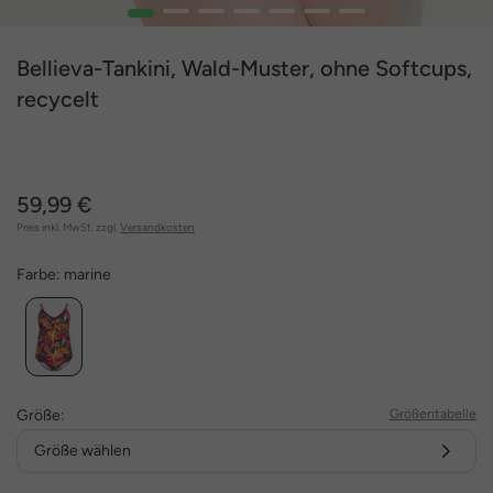
1
2
3
4
5
6
7
Bellieva-Tankini, Wald-Muster, ohne Softcups,
recycelt
59,99 €
Preis inkl. MwSt. zzgl.
Versandkosten
Farbe:
marine
Größe:
Größentabelle
Größe wählen