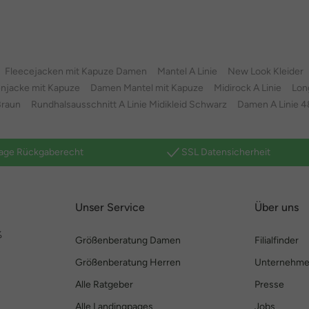
Fleecejacken mit Kapuze Damen
Mantel A Linie
New Look Kleider
njacke mit Kapuze
Damen Mantel mit Kapuze
Midirock A Linie
Lon
Braun
Rundhalsausschnitt A Linie Midikleid Schwarz
Damen A Linie 48
age Rückgaberecht
SSL Datensicherheit
Unser Service
Über uns
%
Größenberatung Damen
Filialfinder
Größenberatung Herren
Unternehm
Alle Ratgeber
Presse
Alle Landingpages
Jobs