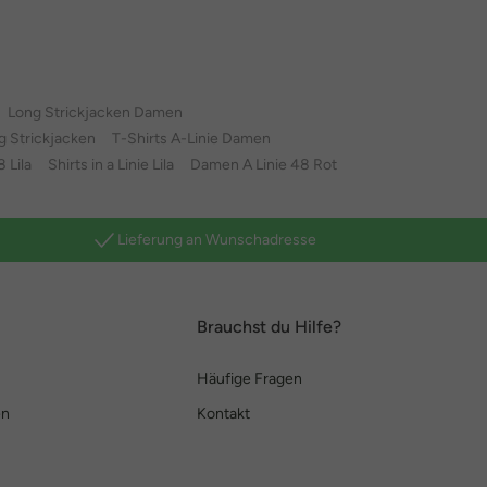
Long Strickjacken Damen
g Strickjacken
T-Shirts A-Linie Damen
 Lila
Shirts in a Linie Lila
Damen A Linie 48 Rot
Lieferung an Wunschadresse
Brauchst du Hilfe?
Häufige Fragen
en
Kontakt