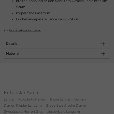
breiter Rippbund an den Schultern, Ärmeln und hinten am
Saum
körpernahe Passform
Größenangepasste Länge ca. 66-74 cm.
Rechtliche Bedenken melden
Details
Material
Entdecke Auch
Langarm Poloshirts Herren
Bluse Langarm Damen
Damen Kleider Langarm
Graue Sweatjacke Damen
Sweatjacke Herren Grau
Jerseykleid Langarm