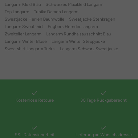
Langarm Kleid Blau
Schwarzes Maxikleid Langarm
Top Langarm
Tunika Damen Langarm
Sweatjacke Herren Baumwolle
Sweatjacke Stehkragen
Langarm Sweatshirt
Engbers Hemden langarm
Zweiteiler Langarm
Langarm Rundhalsausschnitt Blau
Langarm Winter Bluse
Langarm Winter Steppjacke
Sweatshirt Langarm Türkis
Langarm Schwarz Sweatjacke
Kostenlose Retoure
30 Tage Rückgaberecht
SSL Datensicherheit
Lieferung an Wunschadresse