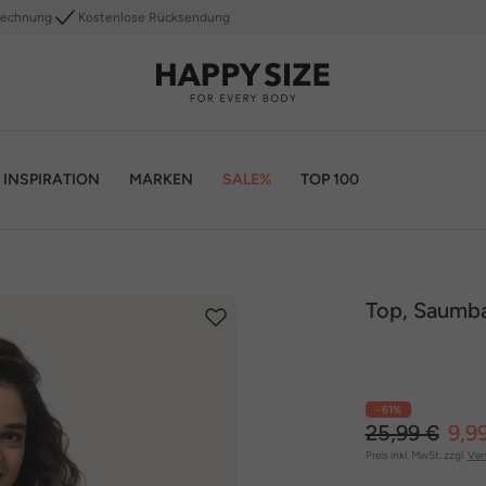
Rechnung
Kostenlose Rücksendung
INSPIRATION
MARKEN
SALE%
TOP 100
Top, Saumba
- 61%
25,99 €
9,9
Preis inkl. MwSt. zzgl.
Ver