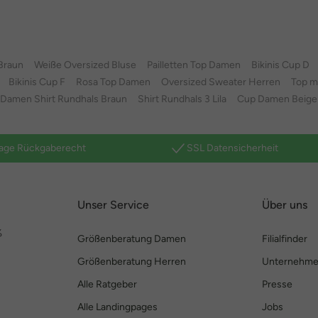
Braun
Weiße Oversized Bluse
Pailletten Top Damen
Bikinis Cup D
Bikinis Cup F
Rosa Top Damen
Oversized Sweater Herren
Top m
Damen Shirt Rundhals Braun
Shirt Rundhals 3 Lila
Cup Damen Beige
age Rückgaberecht
SSL Datensicherheit
Unser Service
Über uns
%
Größenberatung Damen
Filialfinder
Größenberatung Herren
Unternehm
Alle Ratgeber
Presse
Alle Landingpages
Jobs