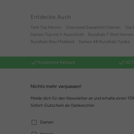
Entdecke Auch
Tank Top Herren
Oversized Sweatshirt Damen
Top 
Damen Top mit V Ausschnitt
Rundhals T Shirt Herren
Rundhals Blau Midikleid
Damen 48 Rundhals Tunika
Kostenlose Retoure
30 T
Nichts mehr verpassen!
Melde dich für den Newsletter an und erhalte einen 15
Sofort-Gutschein als Dankeschön
Damen