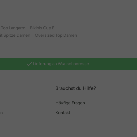
Top Langarm
Bikinis Cup E
it Spitze Damen
Oversized Top Damen
Lieferung an Wunschadresse
Brauchst du Hilfe?
Häufige Fragen
en
Kontakt