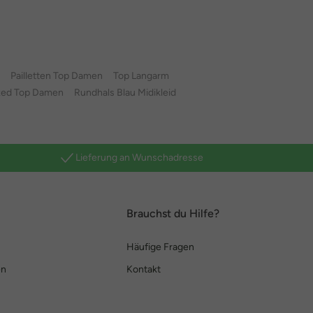
Pailletten Top Damen
Top Langarm
zed Top Damen
Rundhals Blau Midikleid
Lieferung an Wunschadresse
Brauchst du Hilfe?
Häufige Fragen
en
Kontakt