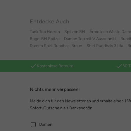
Entdecke Auch
Tank Top Herren
Spitzen BH
Ärmellose Weste Dam
Bügel BH Spitze
Damen Top mit V Ausschnitt
Rundh
Damen Shirt Rundhals Braun
Shirt Rundhals 3 Lila
B
Kostenlose Retoure
30 T
Nichts mehr verpassen!
Melde dich für den Newsletter an und erhalte einen 15
Sofort-Gutschein als Dankeschön
Damen