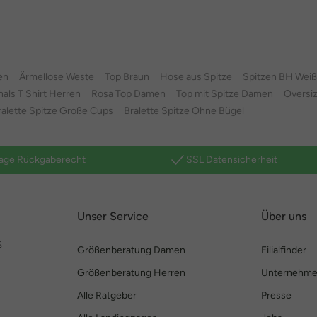
en
Ärmellose Weste
Top Braun
Hose aus Spitze
Spitzen BH Weiß
als T Shirt Herren
Rosa Top Damen
Top mit Spitze Damen
Oversi
ralette Spitze Große Cups
Bralette Spitze Ohne Bügel
age Rückgaberecht
SSL Datensicherheit
Unser Service
Über uns
%
Größenberatung Damen
Filialfinder
Größenberatung Herren
Unternehm
Alle Ratgeber
Presse