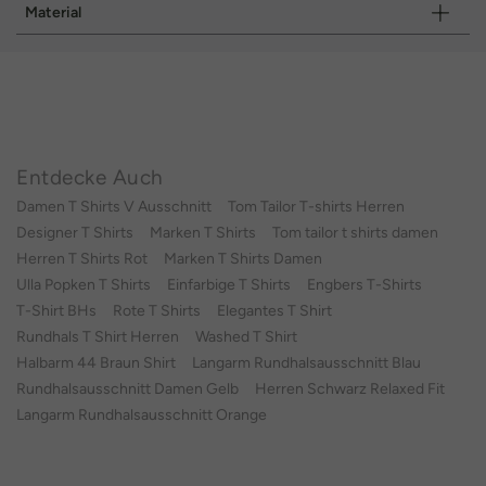
Material
Entdecke Auch
Damen T Shirts V Ausschnitt
Tom Tailor T-shirts Herren
Designer T Shirts
Marken T Shirts
Tom tailor t shirts damen
Herren T Shirts Rot
Marken T Shirts Damen
Ulla Popken T Shirts
Einfarbige T Shirts
Engbers T-Shirts
T-Shirt BHs
Rote T Shirts
Elegantes T Shirt
Rundhals T Shirt Herren
Washed T Shirt
Halbarm 44 Braun Shirt
Langarm Rundhalsausschnitt Blau
Rundhalsausschnitt Damen Gelb
Herren Schwarz Relaxed Fit
Langarm Rundhalsausschnitt Orange