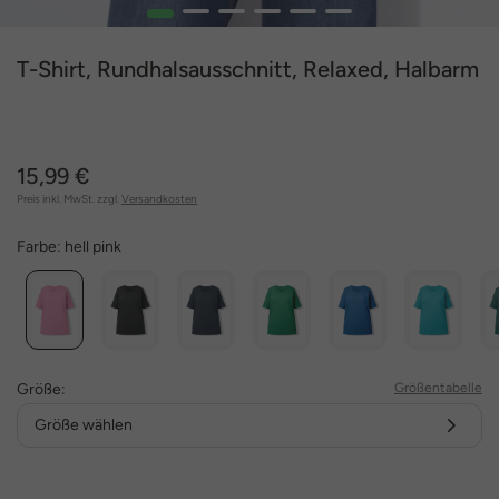
1
2
3
4
5
6
T-Shirt, Rundhalsausschnitt, Relaxed, Halbarm
15,99 €
Preis inkl. MwSt. zzgl.
Versandkosten
Farbe:
hell pink
Größe:
Größentabelle
Größe wählen