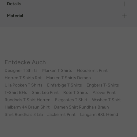
Details
Material
Entdecke Auch
Designer T Shirts
Marken T Shirts
Hoodie mit Print
Herren T Shirts Rot
Marken T Shirts Damen
Ulla Popken T Shirts
Einfarbige T Shirts
Engbers T-Shirts
T-Shirt BHs
Shirt Leo Print
Rote T Shirts
Allover Print
Rundhals T Shirt Herren
Elegantes T Shirt
Washed T Shirt
Halbarm 44 Braun Shirt
Damen Shirt Rundhals Braun
Shirt Rundhals 3 Lila
Jacke mit Print
Langarm 8XL Hemd