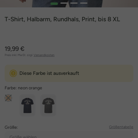
1
2
3
4
T-Shirt, Halbarm, Rundhals, Print, bis 8 XL
19,99 €
Preis inkl. MwSt. zzgl.
Versandkosten
Diese Farbe ist ausverkauft
Farbe:
neon orange
Größe:
Größentabelle
Größe wählen