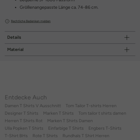
Größenangepasste Länge ca. 74-86 cm.
Rechtliche Bedenken melden
Details
Material
Entdecke Auch
Damen T Shirts V Ausschnitt
Tom Tailor T-shirts Herren
Designer T Shirts
Marken T Shirts
Tom tailor t shirts damen
Herren T Shirts Rot
Marken T Shirts Damen
Ulla Popken T Shirts
Einfarbige T Shirts
Engbers T-Shirts
T-Shirt BHs
Rote T Shirts
Rundhals T Shirt Herren