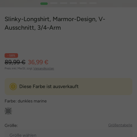
1
2
3
4
5
6
Slinky-Longshirt, Marmor-Design, V-
Ausschnitt, 3/4-Arm
- 58%
89,99 €
36,99 €
Preis inkl. MwSt. zzgl.
Versandkosten
Diese Farbe ist ausverkauft
Farbe:
dunkles marine
Größe:
Größentabelle
Größe wählen