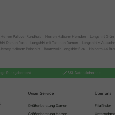
Herren Pullover Rundhals
Herren Halbarm Hemden
Longshirt Grün
hirt Damen Rosa
Longshirt mit Taschen Damen
Longshirt V Ausschn
Jersey Halbarm Poloshirt
Baumwolle Longshirt Blau
Halbarm 44 Brau
age Rückgaberecht
SSL Datensicherheit
Unser Service
Über uns
%
Größenberatung Damen
Filialfinder
Größenberatung Herren
Unternehm