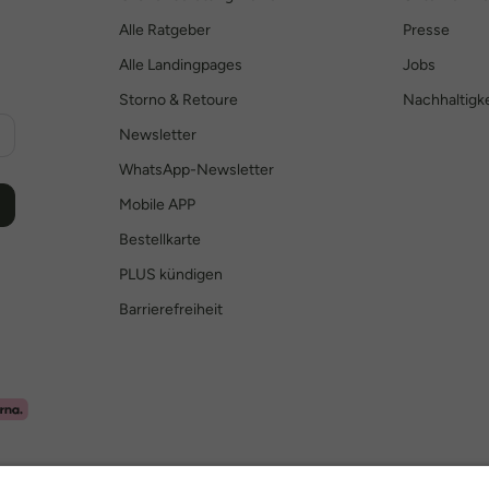
Alle Ratgeber
Presse
Alle Landingpages
Jobs
Storno & Retoure
Nachhaltigke
Newsletter
WhatsApp-Newsletter
Mobile APP
Bestellkarte
PLUS kündigen
Barrierefreiheit