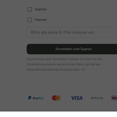
Damen
Herren
Anmelden und Sparen
Durch klicken auf "Anmelden" erkläre ich mich mit der
Verarbeitung meiner persönlichen Daten gemäß der
Datenschutzerklärung einverstanden.
[+]
Rechnung
Weitere Onlineshops