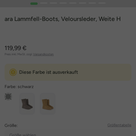
1
2
3
4
5
6
7
8
ara Lammfell-Boots, Veloursleder, Weite H
119,99 €
Preis inkl. MwSt. zzgl.
Versandkosten
Diese Farbe ist ausverkauft
Farbe:
schwarz
Größe:
Größentabelle
Größe wählen