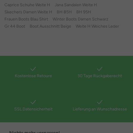
Caprice Schuhe Weite H
Jana Sandalen Weite H
Skechers Damen Weite H
BH 85H
BH 95H
Frauen Boots Blau Shirt
Winter Boots Damen Schwarz
Gr 44 Boot
Boot Ausschnitt Beige
Weite H Weiches Leder
Kostenlose Retoure
30 Tage Rückgaberecht
SSL Datensicherheit
Lieferung an Wunschadresse
Nichts mehr verpassen!