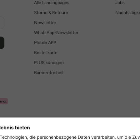
Alle Landingpages
Jobs
Storno & Retoure
Nachhaltigke
Newsletter
WhatsApp-Newsletter
Mobile APP
Bestellkarte
PLUS kündigen
Barrierefreiheit
Sicher einkaufen mit