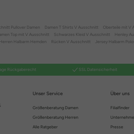
hnitt Pullover Damen
Damen T Shirts V Ausschnitt
Oberteile mit V 
amen Top mit V Ausschnitt
Schwarzes Kleid V Ausschnitt
Henley Au
Herren Halbarm Hemden
Rücken V Ausschnitt
Jersey Halbarm Polos
age Rückgaberecht
SSL Datensicherheit
Unser Service
Über uns
%
Größenberatung Damen
Filialfinder
Größenberatung Herren
Unternehm
Alle Ratgeber
Presse