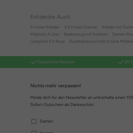
Entdecke Auch
A-Linien Kleider
3 4 Hosen Damen
Kleider mit Punk
Midirock A Linie
Badeanzug mit Punkten
Damen Rock
Longshirt 3 4 Rosa
Rundhalsausschnitt A Linie Midikl
Kostenlose Retoure
30 T
Nichts mehr verpassen!
Melde dich für den Newsletter an und erhalte einen 15
Sofort-Gutschein als Dankeschön
Damen