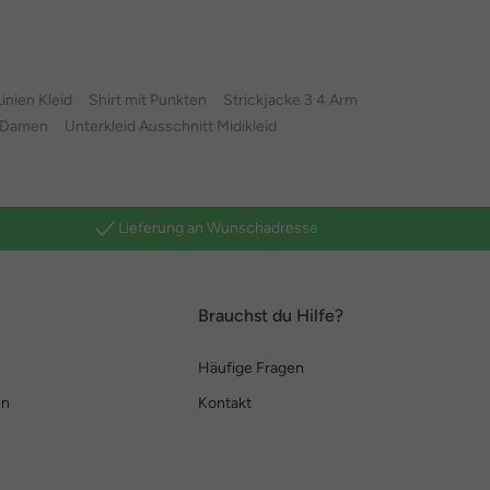
inien Kleid
Shirt mit Punkten
Strickjacke 3 4 Arm
e Damen
Unterkleid Ausschnitt Midikleid
Lieferung an Wunschadresse
Brauchst du Hilfe?
Häufige Fragen
en
Kontakt