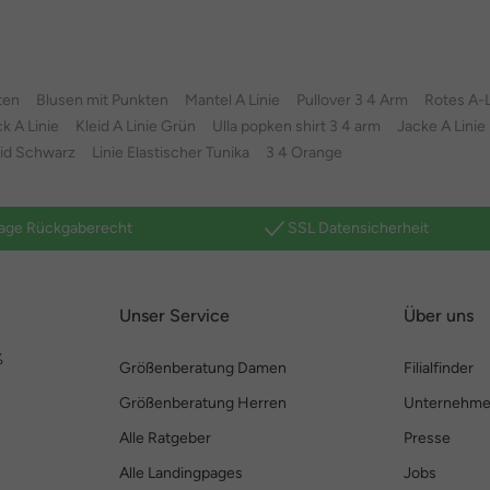
ten
Blusen mit Punkten
Mantel A Linie
Pullover 3 4 Arm
Rotes A-L
 A Linie
Kleid A Linie Grün
Ulla popken shirt 3 4 arm
Jacke A Lini
eid Schwarz
Linie Elastischer Tunika
3 4 Orange
age Rückgaberecht
SSL Datensicherheit
Unser Service
Über uns
%
Größenberatung Damen
Filialfinder
Größenberatung Herren
Unternehm
Alle Ratgeber
Presse
Alle Landingpages
Jobs