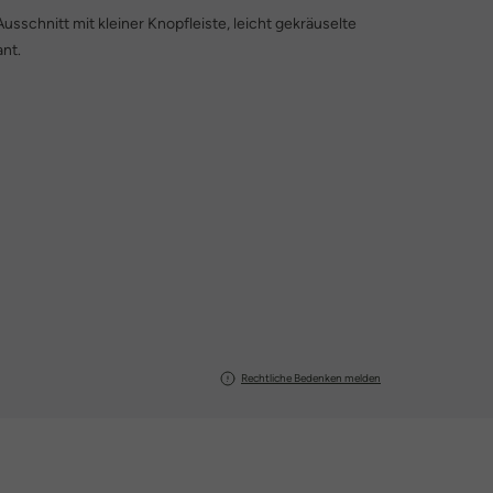
usschnitt mit kleiner Knopfleiste, leicht gekräuselte
ant.
Rechtliche Bedenken melden