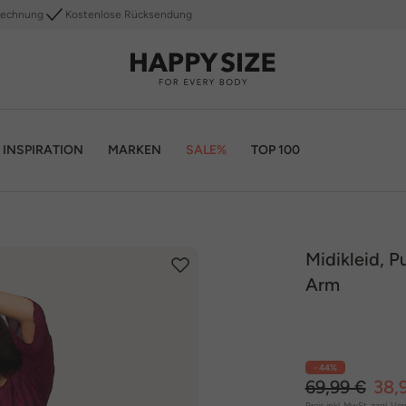
Rechnung
Kostenlose Rücksendung
INSPIRATION
MARKEN
SALE%
TOP 100
Midikleid, P
Arm
- 44%
69,99 €
38,
Preis inkl. MwSt. zzgl.
Ver