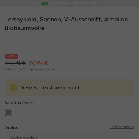
1
2
3
4
5
6
Jerseykleid, Sonnen, V-Ausschnitt, ärmellos,
Biobaumwolle
- 60%
49,99 €
19,99 €
Preis inkl. MwSt. zzgl.
Versandkosten
Diese Farbe ist ausverkauft
Farbe:
schwarz
Größe:
Größentabelle
Größe wählen