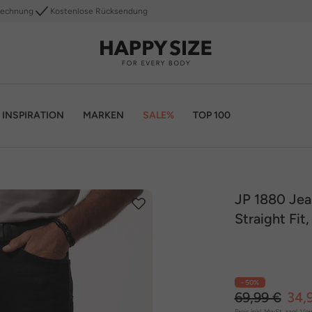
Rechnung
Kostenlose Rücksendung
INSPIRATION
MARKEN
SALE%
TOP 100
JP 1880 Jea
Straight Fit
- 50%
69,99 €
34,
Preis inkl. MwSt. zzgl.
Ver