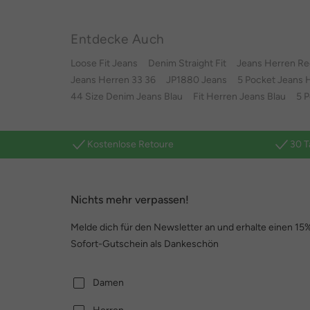
Entdecke Auch
Loose Fit Jeans
Denim Straight Fit
Jeans Herren Reg
Jeans Herren 33 36
JP1880 Jeans
5 Pocket Jeans 
44 Size Denim Jeans Blau
Fit Herren Jeans Blau
5 P
Kostenlose Retoure
30 T
Nichts mehr verpassen!
Melde dich für den Newsletter an und erhalte einen 15
Sofort-Gutschein als Dankeschön
Damen