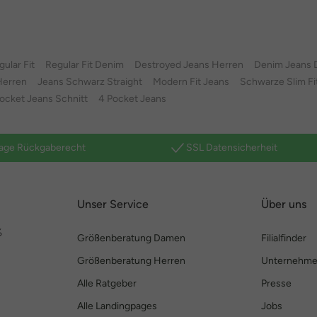
ular Fit
Regular Fit Denim
Destroyed Jeans Herren
Denim Jeans
Herren
Jeans Schwarz Straight
Modern Fit Jeans
Schwarze Slim Fi
ocket Jeans Schnitt
4 Pocket Jeans
age Rückgaberecht
SSL Datensicherheit
Unser Service
Über uns
%
Größenberatung Damen
Filialfinder
Größenberatung Herren
Unternehm
Alle Ratgeber
Presse
Alle Landingpages
Jobs