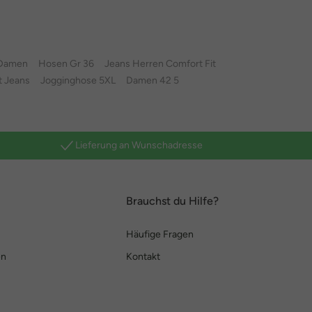
 Damen
Hosen Gr 36
Jeans Herren Comfort Fit
t Jeans
Jogginghose 5XL
Damen 42 5
Lieferung an Wunschadresse
Brauchst du Hilfe?
Häufige Fragen
en
Kontakt