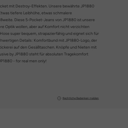
ket mit Destroy-Effekten. Unsere bewährte JP1880
Etwas tiefere Leibhöhe, etwas schmalere
ßweite. Diese 5-Pocket-Jeans von JP1880 ist unsere
ere Optik wollen, aber auf Komfort nicht verzichten
 Hose super bequem, strapazierfähig und eignet sich für
ochwertigen Details: Komfortbund mit JP1880-Logo, der
ickerei auf den Gesäßtaschen. Knöpfe und Nieten mit
ive by JP1880 steht für absoluten Tragekomfort
JP1880 - for real men only!
Rechtliche Bedenken melden