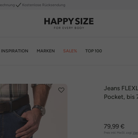
Rechnung
Kostenlose Rücksendung
INSPIRATION
MARKEN
SALE%
TOP 100
Jeans FLEXLA
Pocket, bis 
79,99 €
Preis inkl. MwSt. zzgl.
Ver