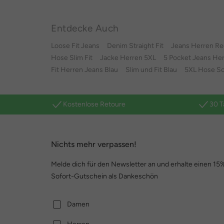
Entdecke Auch
Loose Fit Jeans
Denim Straight Fit
Jeans Herren Reg
Hose Slim Fit
Jacke Herren 5XL
5 Pocket Jeans He
Fit Herren Jeans Blau
Slim und Fit Blau
5XL Hose S
Kostenlose Retoure
30 T
Nichts mehr verpassen!
Melde dich für den Newsletter an und erhalte einen 15
Sofort-Gutschein als Dankeschön
Damen