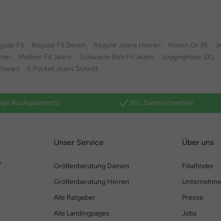
ular Fit
Regular Fit Denim
Regular Jeans Herren
Hosen Gr 36
J
rren
Modern Fit Jeans
Schwarze Slim Fit Jeans
Jogginghose 5XL
chwarz
5 Pocket Jeans Schnitt
age Rückgaberecht
SSL Datensicherheit
Unser Service
Über uns
%
Größenberatung Damen
Filialfinder
Größenberatung Herren
Unternehm
Alle Ratgeber
Presse
Alle Landingpages
Jobs