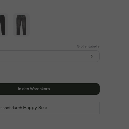
m
Größentabelle
In den Warenkorb
Happy Size
rsandt durch