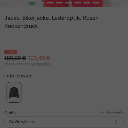
1
2
3
4
5
6
7
8
Jacke, Bikerjacke, Lederoptik, Rosen-
Rückendruck
- 35%
189,99 €
123,49 €
Preis inkl. MwSt. zzgl.
Versandkosten
Farbe:
schwarz
Größe:
Größentabelle
Größe wählen