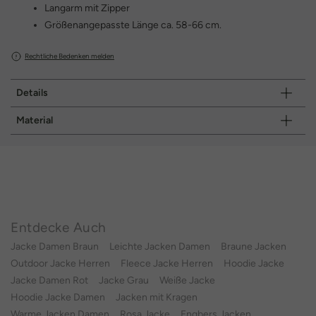
Langarm mit Zipper
Größenangepasste Länge ca. 58-66 cm.
Rechtliche Bedenken melden
Details
Material
Entdecke Auch
Jacke Damen Braun
Leichte Jacken Damen
Braune Jacken
Outdoor Jacke Herren
Fleece Jacke Herren
Hoodie Jacke
Jacke Damen Rot
Jacke Grau
Weiße Jacke
Hoodie Jacke Damen
Jacken mit Kragen
Warme Jacken Damen
Rosa Jacke
Engbers Jacken