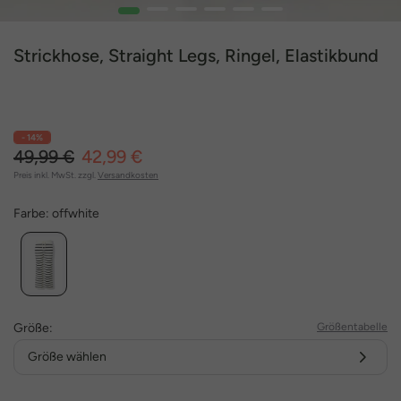
1
2
3
4
5
6
Strickhose, Straight Legs, Ringel, Elastikbund
- 14%
49,99 €
42,99 €
Preis inkl. MwSt. zzgl.
Versandkosten
Farbe:
offwhite
Größe:
Größentabelle
Größe wählen