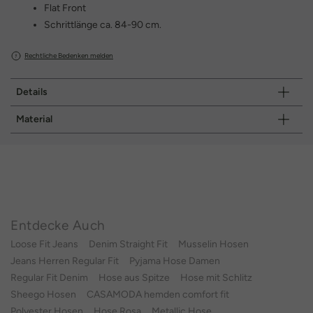
Flat Front
Schrittlänge ca. 84-90 cm.
Rechtliche Bedenken melden
Details
Material
Entdecke Auch
Loose Fit Jeans
Denim Straight Fit
Musselin Hosen
Jeans Herren Regular Fit
Pyjama Hose Damen
Regular Fit Denim
Hose aus Spitze
Hose mit Schlitz
Sheego Hosen
CASAMODA hemden comfort fit
Polyester Hosen
Hose Rosa
Metallic Hose