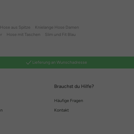
Hose aus Spitze
Knielange Hose Damen
r
Hose mit Taschen
Slim und Fit Blau
Lieferung an Wunschadresse
Brauchst du Hilfe?
Häufige Fragen
en
Kontakt