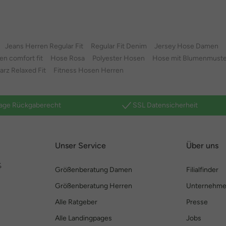
Jeans Herren Regular Fit
Regular Fit Denim
Jersey Hose Damen
 comfort fit
Hose Rosa
Polyester Hosen
Hose mit Blumenmuste
rz Relaxed Fit
Fitness Hosen Herren
age Rückgaberecht
SSL Datensicherheit
Unser Service
Über uns
%
Größenberatung Damen
Filialfinder
Größenberatung Herren
Unternehm
Alle Ratgeber
Presse
Alle Landingpages
Jobs