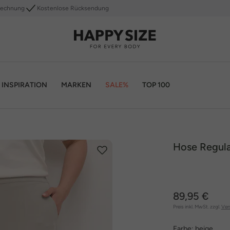
Rechnung
Kostenlose Rücksendung
INSPIRATION
MARKEN
SALE%
TOP 100
Hose Regular
89,95 €
Preis inkl. MwSt. zzgl.
Ver
Farbe:
beige