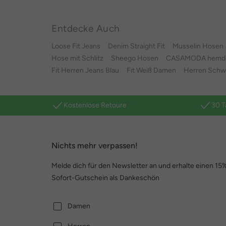
Entdecke Auch
Loose Fit Jeans
Denim Straight Fit
Musselin Hosen
Hose mit Schlitz
Sheego Hosen
CASAMODA hemden
Fit Herren Jeans Blau
Fit Weiß Damen
Herren Schwa
Kostenlose Retoure
30 T
Nichts mehr verpassen!
Melde dich für den Newsletter an und erhalte einen 15
Sofort-Gutschein als Dankeschön
Damen