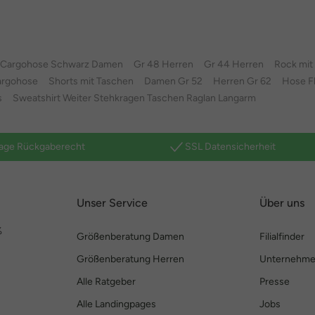
Cargohose Schwarz Damen
Gr 48 Herren
Gr 44 Herren
Rock mit
argohose
Shorts mit Taschen
Damen Gr 52
Herren Gr 62
Hose F
s
Sweatshirt Weiter Stehkragen Taschen Raglan Langarm
age Rückgaberecht
SSL Datensicherheit
Unser Service
Über uns
%
Größenberatung Damen
Filialfinder
Größenberatung Herren
Unternehm
Alle Ratgeber
Presse
Alle Landingpages
Jobs