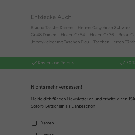
Entdecke Auch
Braune Tasche Damen
Herren Cargohose Schwarz
Gr 48 Damen
Hosen Gr 54
Hosen Gr 36
Braun C
Jerseykleider mit Taschen Blau
Taschen Herren Türki
Kostenlose Retoure
30 T
Nichts mehr verpassen!
Melde dich für den Newsletter an und erhalte einen 15
Sofort-Gutschein als Dankeschön
Damen