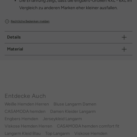
Die Erfahrung zeigt, dass die engbers-Größen 4XL - 6XL im
Vergleich zu anderen Marken eher kleiner ausfallen.
Rechtliche Bedenken melden
Details
Material
Entdecke Auch
Weiße Hemden Herren
Bluse Langarm Damen
CASAMODA hemden
Damen Kleider Langarm
Engbers Hemden
Jerseykleid Langarm
Viskose Hemden Herren
CASAMODA hemden comfort fit
Langarm Kleid Blau
Top Langarm
Viskose Hemden