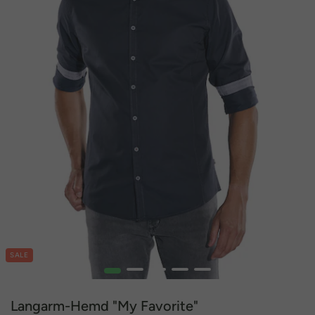
SALE
1
2
3
4
5
Langarm-Hemd "My Favorite"