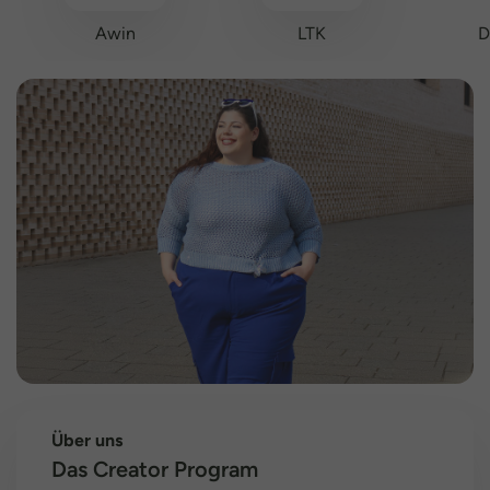
Awin
LTK
D
Über uns
Das Creator Program