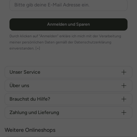
Blazer & Jacken: Strukturierte Schnitte, modische Farben und
Details, die Deinen Stil unterstreichen.
Röcke: Schwingend oder figurbetont – kombiniere sie zu
Anmelden und Sparen
Deinen Lieblingsblusen für einen femininen Auftritt.
Durch klicken auf "Anmelden" erkläre ich mich mit der Verarbeitung
Saisonale Highlights – Trendig und wandelbar
meiner persönlichen Daten gemäß der Datenschutzerklärung
einverstanden.
[+]
MiaModa überrascht jede Saison mit neuen Farben, Stoffen und
Designs – von luftigen Sommerkleidern bis zu kuscheligen
Winterstyles. So bleibst Du das ganze Jahr über modisch inspiriert.
Unser Service
Das Besondere an MiaModa
Über uns
Was MiaModa so besonders macht? Die perfekte Verbindung aus
Brauchst du Hilfe?
Stil, Komfort und Weiblichkeit.
Die Mode ist speziell für kurvige Frauen entworfen – mit
Zahlung und Lieferung
raffinierten Schnitten, hochwertiger Verarbeitung und Designs, die
Deine Vorzüge liebevoll betonen.
Weitere Onlineshops
Egal, ob Du einen romantischen, verspielten oder eleganten Look