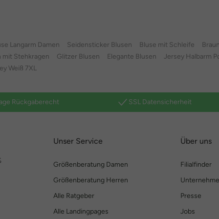
use Langarm Damen
Seidensticker Blusen
Bluse mit Schleife
Braun
 mit Stehkragen
Glitzer Blusen
Elegante Blusen
Jersey Halbarm Po
ey Weiß 7XL
age Rückgaberecht
SSL Datensicherheit
Unser Service
Über uns
%
Größenberatung Damen
Filialfinder
Größenberatung Herren
Unternehm
Alle Ratgeber
Presse
Alle Landingpages
Jobs