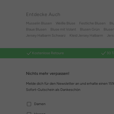
Entdecke Auch
Musselin Blusen
Weiße Bluse
Festliche Blusen
Bl
Blaue Blusen
Bluse mit Volant
Blusen Grün
Blusen
Jersey Halbarm Schwarz
Kleid Jersey Halbarm
Jers
Kostenlose Retoure
30 T
Nichts mehr verpassen!
Melde dich für den Newsletter an und erhalte einen 15
Sofort-Gutschein als Dankeschön
Damen