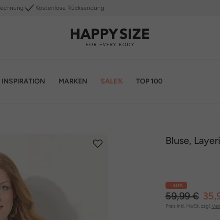
Rechnung
Kostenlose Rücksendung
INSPIRATION
MARKEN
SALE%
TOP 100
Bluse, Laye
- 40%
59,99 €
35,
Preis inkl. MwSt. zzgl.
Ver