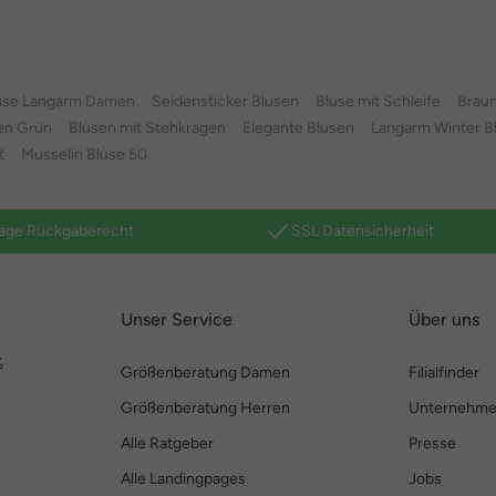
use Langarm Damen
Seidensticker Blusen
Bluse mit Schleife
Braun
en Grün
Blusen mit Stehkragen
Elegante Blusen
Langarm Winter B
t
Musselin Bluse 50
age Rückgaberecht
SSL Datensicherheit
Unser Service
Über uns
%
Größenberatung Damen
Filialfinder
Größenberatung Herren
Unternehm
Alle Ratgeber
Presse
Alle Landingpages
Jobs