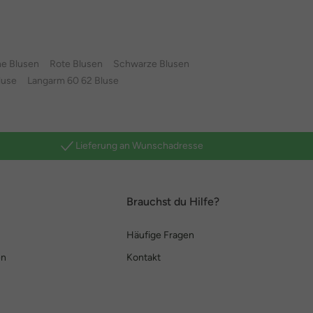
e Blusen
Rote Blusen
Schwarze Blusen
luse
Langarm 60 62 Bluse
Lieferung an Wunschadresse
Brauchst du Hilfe?
Häufige Fragen
en
Kontakt