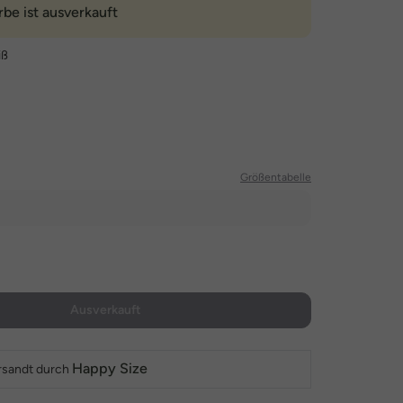
rbe ist ausverkauft
iß
Größentabelle
Ausverkauft
Happy Size
rsandt durch