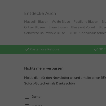
Entdecke Auch
Musselin Blusen
Weiße Bluse
Festliche Blusen
Bl
Glitzer Blusen
Blaue Blusen
Bluse mit Volant
Blus
Schwarze Baumwolle Bluse
Bluse Rundhalsausschnit
Kostenlose Retoure
30 T
Nichts mehr verpassen!
Melde dich für den Newsletter an und erhalte einen 15
Sofort-Gutschein als Dankeschön
Damen