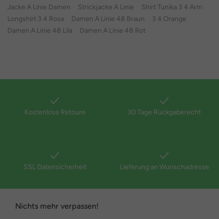
Jacke A Linie Damen
Strickjacke A Linie
Shirt Tunika 3 4 Arm
Longshirt 3 4 Rosa
Damen A Linie 48 Braun
3 4 Orange
Damen A Linie 48 Lila
Damen A Linie 48 Rot
Kostenlose Retoure
30 Tage Rückgaberecht
SSL Datensicherheit
Lieferung an Wunschadresse
Nichts mehr verpassen!