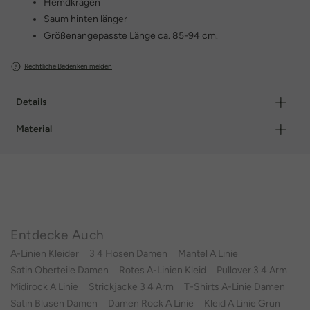
Hemdkragen
Saum hinten länger
Größenangepasste Länge ca. 85-94 cm.
Rechtliche Bedenken melden
Details
Material
Entdecke Auch
A-Linien Kleider
3 4 Hosen Damen
Mantel A Linie
Satin Oberteile Damen
Rotes A-Linien Kleid
Pullover 3 4 Arm
Midirock A Linie
Strickjacke 3 4 Arm
T-Shirts A-Linie Damen
Satin Blusen Damen
Damen Rock A Linie
Kleid A Linie Grün