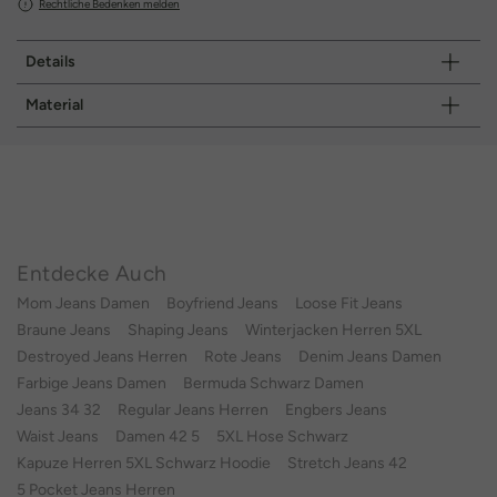
Rechtliche Bedenken melden
Details
Material
Entdecke Auch
Mom Jeans Damen
Boyfriend Jeans
Loose Fit Jeans
Braune Jeans
Shaping Jeans
Winterjacken Herren 5XL
Destroyed Jeans Herren
Rote Jeans
Denim Jeans Damen
Farbige Jeans Damen
Bermuda Schwarz Damen
Jeans 34 32
Regular Jeans Herren
Engbers Jeans
Waist Jeans
Damen 42 5
5XL Hose Schwarz
Kapuze Herren 5XL Schwarz Hoodie
Stretch Jeans 42
5 Pocket Jeans Herren