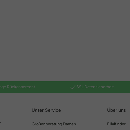
age Rückgaberecht
SSL Datensicherheit
Unser Service
Über uns
%
Größenberatung Damen
Filialfinder