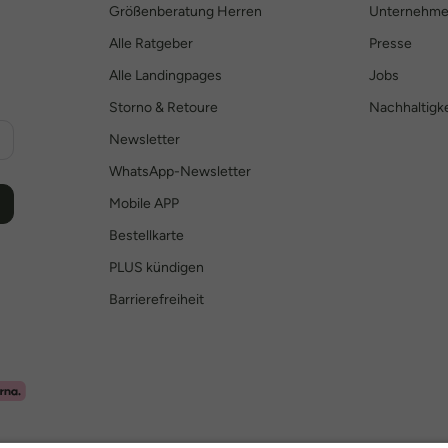
Größenberatung Herren
Unternehm
Alle Ratgeber
Presse
Alle Landingpages
Jobs
Storno & Retoure
Nachhaltigke
Newsletter
WhatsApp-Newsletter
Mobile APP
Bestellkarte
PLUS kündigen
Barrierefreiheit