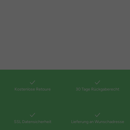
Kostenlose Retoure
30 Tage Rückgaberecht
SSL Datensicherheit
Lieferung an Wunschadresse