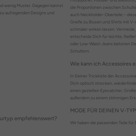
Mittelpunkt. Plissee- und Bleistift
und wenig Muster. Dagegen kannst
die Proportionen zwischen Schulte
 zu aufregenden Designs und
auch Neckholder-Oberteile – diese 
Greife zu Blusen und Shirts mit V
schmaler wirken lassen. Vermeide j
entscheide Dich für leichte, fließe
oder Low-Waist-Jeans betonen Dei
Schultern.
Wie kann ich Accessoires e
In Deiner Trickkiste der Accessoir
Dich optisch strecken, wiederfinde
einen gezielten Eyecatcher. Groß
außerdem zu einem stimmigen Ersc
MODE FÜR DEINEN V-TYP
gurtyp empfehlenswert?
Wir haben die passenden Teile für