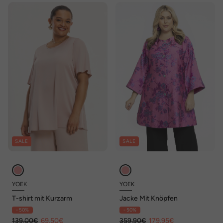
SALE
SALE
YOEK
YOEK
T-shirt mit Kurzarm
Jacke Mit Knöpfen
- 50%
- 50%
139,00€
69,50€
359,90€
179,95€