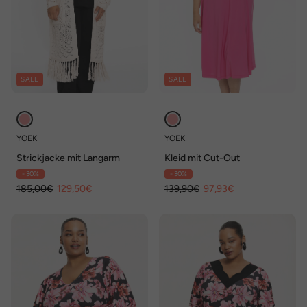
SALE
SALE
YOEK
YOEK
Strickjacke mit Langarm
Kleid mit Cut-Out
- 30%
- 30%
185,00€
129,50€
139,90€
97,93€