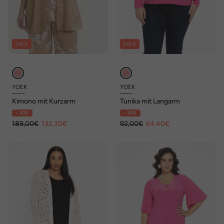
SALE
SALE
YOEK
YOEK
Kimono mit Kurzarm
Tunika mit Langarm
- 30%
- 30%
189,00€
132,30€
92,00€
64,40€