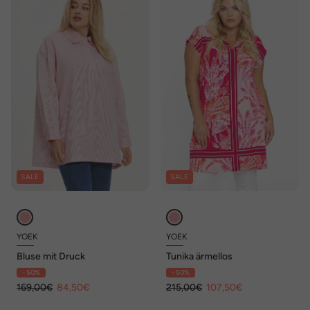
SALE
SALE
YOEK
YOEK
Bluse mit Druck
Tunika ärmellos
- 50%
- 50%
169,00€
84,50€
215,00€
107,50€