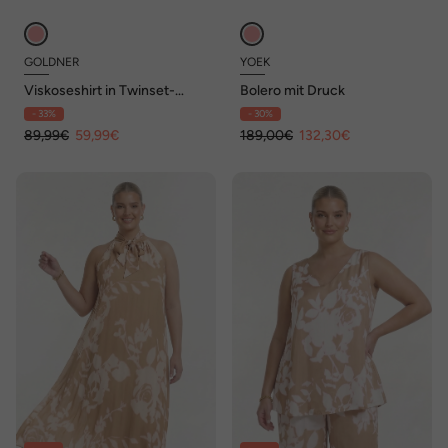
GOLDNER
YOEK
Viskoseshirt in Twinset-
Bolero mit Druck
Optik
- 33%
- 30%
89,99€
59,99€
189,00€
132,30€