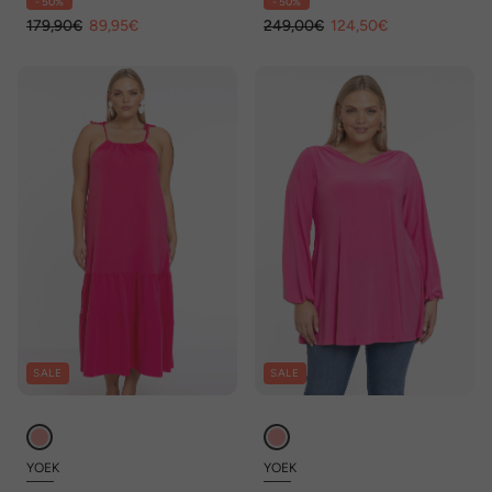
- 50%
- 50%
179,90€
89,95€
249,00€
124,50€
SALE
SALE
YOEK
YOEK