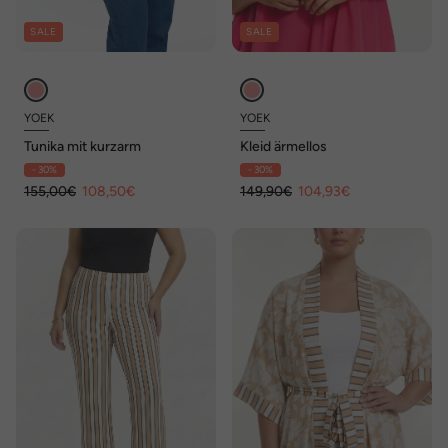
SALE
SALE
YOEK
YOEK
Tunika mit kurzarm
Kleid ärmellos
- 30%
- 30%
155,00€
108,50€
149,90€
104,93€