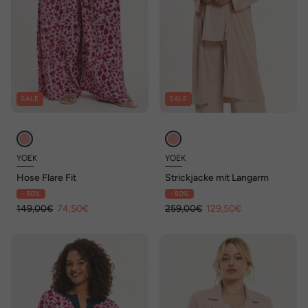
SALE
SALE
YOEK
YOEK
Hose Flare Fit
Strickjacke mit Langarm
- 50%
- 50%
149,00€
74,50€
259,00€
129,50€