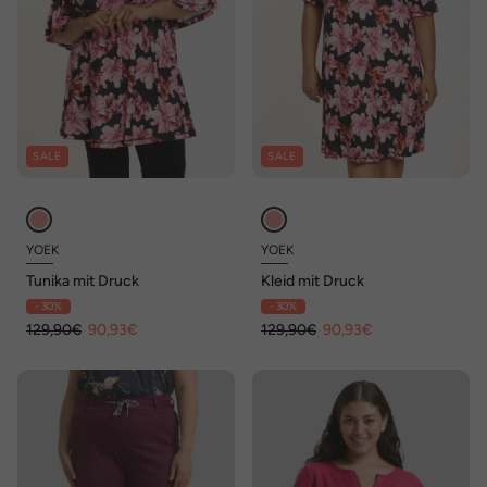
SALE
SALE
YOEK
YOEK
Tunika mit Druck
Kleid mit Druck
- 30%
- 30%
129,90€
90,93€
129,90€
90,93€