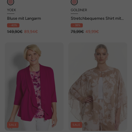
YOEK
GOLDNER
Bluse mit Langarm
Stretchbequemes Shirt mit
extravagantem Druck
- 40%
- 38%
149,90€
89,94€
79,99€
49,99€
SALE
SALE