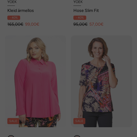
YOEK
YOEK
Kleid ärmellos
Hose Slim Fit
- 40%
- 40%
165,00€
99,00€
95,00€
57,00€
SALE
SALE