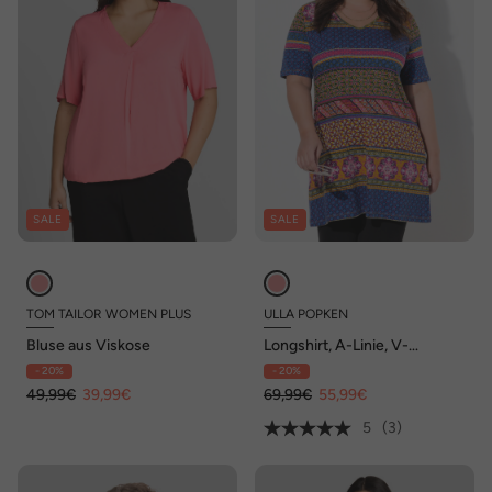
SALE
SALE
TOM TAILOR WOMEN PLUS
ULLA POPKEN
Bluse aus Viskose
Longshirt, A-Linie, V-
Ausschnitt, 3/4-Arm
- 20%
- 20%
49,99€
39,99€
69,99€
55,99€
5
(3)