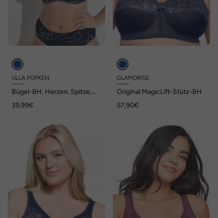
ULLA POPKEN
GLAMORISE
Bügel-BH, Herzen, Spitze,
Original MagicLift-Stütz-BH
Cup B -F
39,99€
57,90€