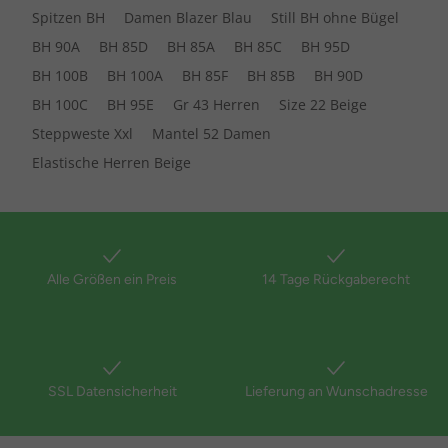
Spitzen BH
Damen Blazer Blau
Still BH ohne Bügel
BH 90A
BH 85D
BH 85A
BH 85C
BH 95D
BH 100B
BH 100A
BH 85F
BH 85B
BH 90D
BH 100C
BH 95E
Gr 43 Herren
Size 22 Beige
Steppweste Xxl
Mantel 52 Damen
Elastische Herren Beige
Alle Größen ein Preis
14 Tage Rückgaberecht
SSL Datensicherheit
Lieferung an Wunschadresse