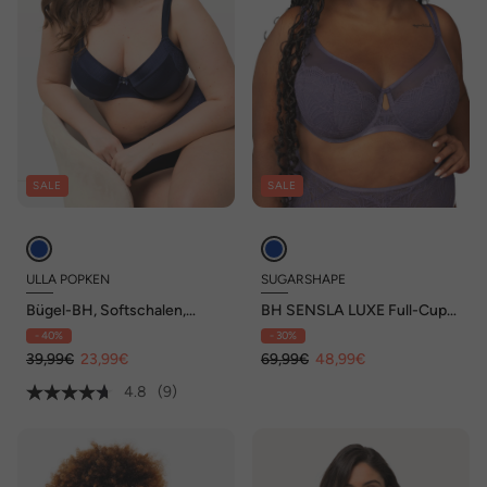
SALE
SALE
ULLA POPKEN
SUGARSHAPE
Bügel-BH, Softschalen,
BH SENSLA LUXE Full-Cup-
Satin, Spitze, Cup B - F
BHs Bügel-BHs,Spitzen-BHs
- 40%
- 30%
39,99€
23,99€
69,99€
48,99€
4.8
(9)