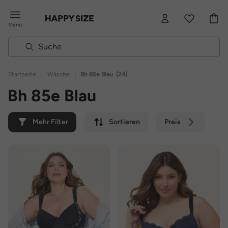
Menü
|
|
Startseite
Wäsche
Bh 85e Blau
(24)
Bh 85e Blau
Mehr Filter
Sortieren
Preis
Farbe
Marke
Nachhaltig