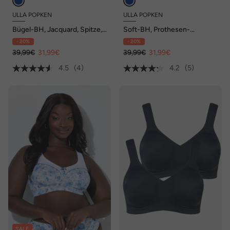
ULLA POPKEN
ULLA POPKEN
Bügel-BH, Jacquard, Spitze,
Soft-BH, Prothesen-
Softcups, Cup B - G
Funktion, bügellos, Cup C - E
- 20%
- 20%
39,99€
31,99€
39,99€
31,99€
4.5
(4)
4.2
(5)
SALE