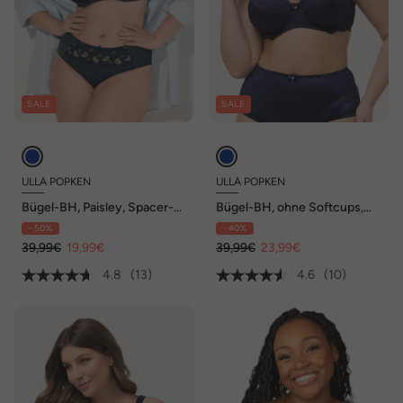
SALE
SALE
ULLA POPKEN
ULLA POPKEN
Bügel-BH, Paisley, Spacer-
Bügel-BH, ohne Softcups,
Schalen, Cup B - E
Satin, Spitze, Cup C - F
- 50%
- 40%
39,99€
19,99€
39,99€
23,99€
4.8
(13)
4.6
(10)