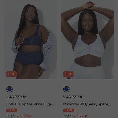
SALE
SALE
ULLA POPKEN
ULLA POPKEN
Soft-BH, Spitze, ohne Bügel,
Minimizer-BH, Satin, Spitze,
Cup B - E
ohne Bügel, Cup C - F
- 20%
- 20%
29,99€
23,99€
35,99€
28,79€