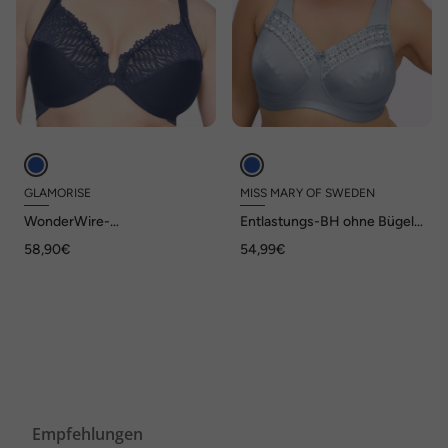
GLAMORISE
MISS MARY OF SWEDEN
WonderWire-
Entlastungs-BH ohne Bügel
Vorderverschluss-BH mit T-
Uni
58,90€
54,99€
Rücken
Empfehlungen