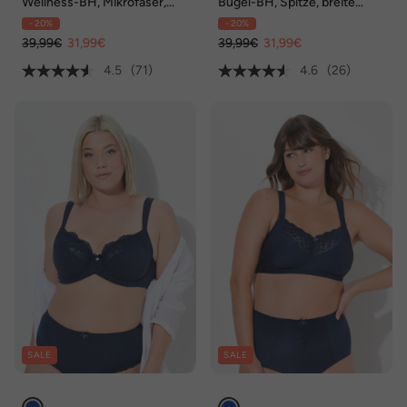
Wellness-BH, Mikrofaser,
Bügel-BH, Spitze, breite
ohne Bügel, Cup C - E
Träger, Cup B - F
- 20%
- 20%
39,99€
31,99€
39,99€
31,99€
4.5
(71)
4.6
(26)
SALE
SALE