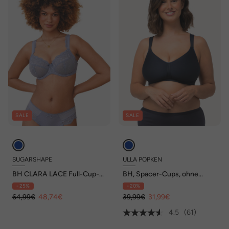
SALE
SALE
SUGARSHAPE
ULLA POPKEN
BH CLARA LACE Full-Cup-
BH, Spacer-Cups, ohne
BHs mit Bügel,Spitze
Bügel, Mikrofaser, Cup C-E
- 25%
- 20%
64,99€
48,74€
39,99€
31,99€
4.5
(61)