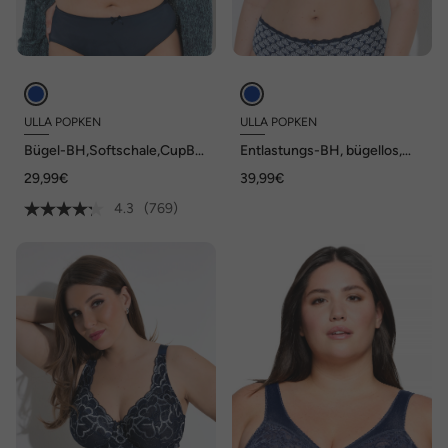
ULLA POPKEN
ULLA POPKEN
Bügel-BH,Softschale,CupB-
Entlastungs-BH, bügellos,
E
Blüten/Herzspitze, Cup C - H
29,99€
39,99€
4.3
(769)