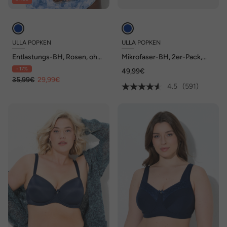
ULLA POPKEN
ULLA POPKEN
Entlastungs-BH, Rosen, ohne
Mikrofaser-BH, 2er-Pack,
Bügel, Cup C - F
ohne Bügel, vorgeformte
- 17%
49,99€
Cups
35,99€
29,99€
4.5
(591)