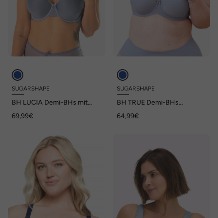
SUGARSHAPE
SUGARSHAPE
BH LUCIA Demi-BHs mit
BH TRUE Demi-BHs
Bügel,T-Shirt-
Multiway-Träger,mit
69,99€
64,99€
BHs,Spacer,mit Schale
Bügel,mit Schale,T-Shirt-
BHs