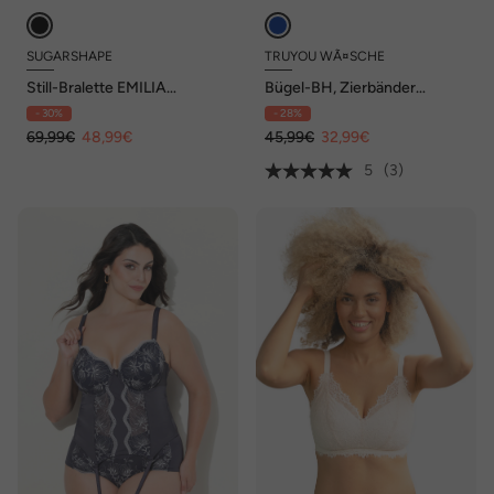
SUGARSHAPE
TRUYOU WÃ¤SCHE
Still-Bralette EMILIA
Bügel-BH, Zierbänder
Bralettes,Still-BHs
abnehmbar, Softcups, Cup B
- 30%
- 28%
Spitze,ohne Bügel
- F
69,99€
48,99€
45,99€
32,99€
5
(3)