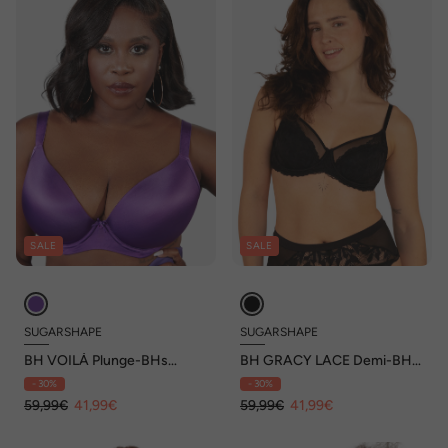
SALE
SALE
SUGARSHAPE
SUGARSHAPE
BH VOILÀ Plunge-BHs
BH GRACY LACE Demi-BHs
Bügel-BHs,Schalen-BHs,T-
Bügel-BHs,Spitzen-BHs
- 30%
- 30%
Shirt-BHs
59,99€
41,99€
59,99€
41,99€