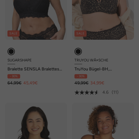
SALE
SALE
SUGARSHAPE
TRUYOU WÃ¤SCHE
Bralette SENSLA Bralettes
TruYou Bügel-BH,
Spitzen-BHs,bügellose BHs
Softschalen, Animal, Cup B-F
- 30%
- 30%
64,99€
45,49€
49,99€
34,99€
4.6
(11)