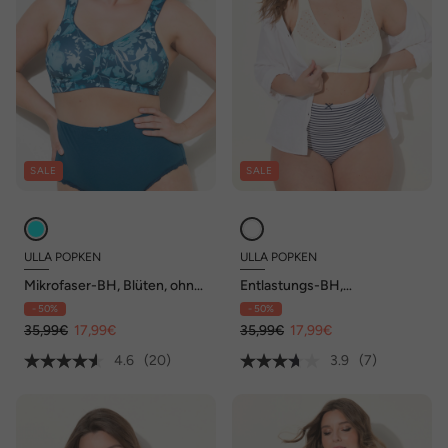
SALE
SALE
ULLA POPKEN
ULLA POPKEN
Mikrofaser-BH, Blüten, ohne
Entlastungs-BH,
Bügel, Cup C - E
Vorderverschluss, ohne
- 50%
- 50%
Bügel, Cup C - E
35,99€
17,99€
35,99€
17,99€
4.6
(20)
3.9
(7)