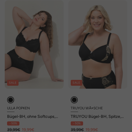
SALE
SALE
ULLA POPKEN
TRUYOU WÃ¤SCHE
Bügel-BH, ohne Softcups,
TRUYOU Bügel-BH, Spitze,
Satin, Spitze, Cup C - F
Softcups, Cup B - E
- 50%
- 50%
39,99€
19,99€
39,99€
19,99€