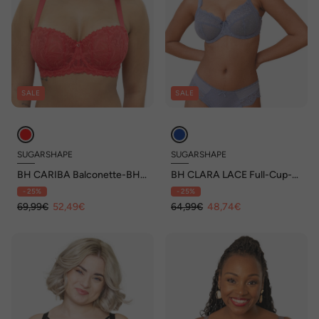
SALE
SALE
SUGARSHAPE
SUGARSHAPE
BH CARIBA Balconette-BHs
BH CLARA LACE Full-Cup-
mit Bügel,Spitze
BHs mit Bügel,Spitze
- 25%
- 25%
69,99€
52,49€
64,99€
48,74€