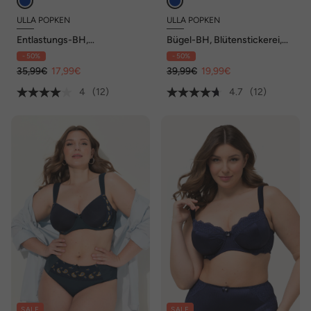
ULLA POPKEN
ULLA POPKEN
Entlastungs-BH,
Bügel-BH, Blütenstickerei,
Vorderverschluss, Punkte,
Cup C - F
- 50%
- 50%
Cup C - F
35,99€
17,99€
39,99€
19,99€
4
(12)
4.7
(12)
SALE
SALE