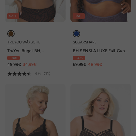
SALE
SALE
TRUYOU WÃ¤SCHE
SUGARSHAPE
TruYou Bügel-BH,
BH SENSLA LUXE Full-Cup-
Softschalen, Animal, Cup B-F
BHs Bügel-BHs,Spitzen-BHs
- 30%
- 30%
49,99€
34,99€
69,99€
48,99€
4.6
(11)