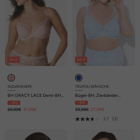
SALE
SALE
SUGARSHAPE
TRUYOU WÃ¤SCHE
BH GRACY LACE Demi-BHs
Bügel-BH, Zierbänder
Bügel-BHs,Spitzen-BHs
abnehmbar, Softcups, Cup B
- 30%
- 30%
- F
59,99€
41,99€
39,99€
27,99€
3.7
(3)