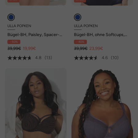
ULLA POPKEN
ULLA POPKEN
Bügel-BH, Paisley, Spacer-
Bügel-BH, ohne Softcups,
Schalen, Cup B - E
Satin, Spitze, Cup C - F
- 50%
- 40%
39,99€
19,99€
39,99€
23,99€
4.8
(13)
4.6
(10)