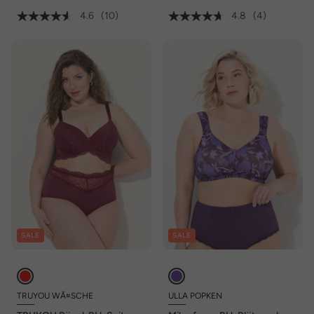
4.6
(10)
4.8
(4)
SALE
SALE
TRUYOU WÃ¤SCHE
ULLA POPKEN