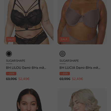
SALE
SALE
SUGARSHAPE
SUGARSHAPE
BH LILOU Demi-BHs mit
BH LUCIA Demi-BHs mit
Bügel,Spitze
Bügel,T-Shirt-
- 25%
- 25%
BHs,Spacer,mit Schale
69,99€
52,49€
69,99€
52,49€