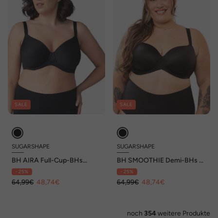
SALE
SALE
SUGARSHAPE
SUGARSHAPE
BH AIRA Full-Cup-BHs
BH SMOOTHIE Demi-BHs T-
Bügel-BHs,Schalen-
Shirt-BHs,Schalen-
- 25%
- 25%
BHs,Spacer-BHs
BHs,Bügel-BHs
64,99€
48,74€
64,99€
48,74€
noch
354
weitere Produkte