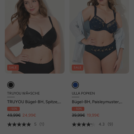
SALE
SALE
TRUYOU WÃ¤SCHE
ULLA POPKEN
TRUYOU Bügel-BH, Spitze,
Bügel-BH, Paisleymuster,
Softcups, Cup B - E
Cup C - F
- 50%
- 50%
49,99€
24,99€
39,99€
19,99€
5
(1)
4.3
(9)