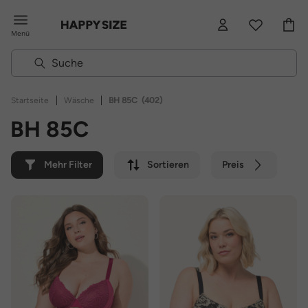
Menü
|
|
Startseite
Wäsche
BH 85C
(402)
BH 85C
Mehr Filter
Sortieren
Preis
Farbe
Marke
Nachhaltig