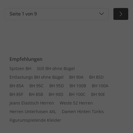
Seite 1 von 9
Empfehlungen
Spitzen BH
Still BH ohne Bügel
Entlastungs BH ohne Bügel
BH 90A
BH 85D
BH 85A
BH 95C
BH 95D
BH 100B
BH 100A
BH 85F
BH 85B
BH 90D
BH 100C
BH 90E
Jeans Elastisch Herren
Weste 52 Herren
Herren Unterhosen 4XL
Damen Hinten Türkis
Figurumspielende Kleider