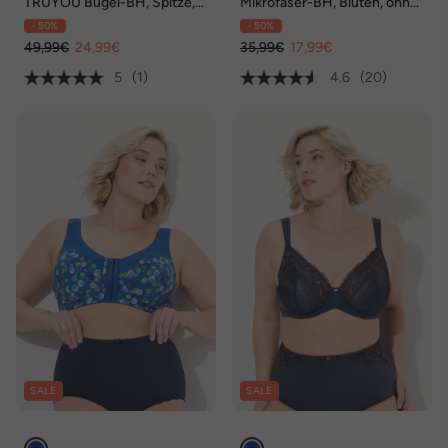
TRUYOU Bügel-BH, Spitze,
Mikrofaser-BH, Blüten, ohne
Softcups, Cup B - E
Bügel, Cup C - E
- 50%
- 50%
49,99€
24,99€
35,99€
17,99€
5
(1)
4.6
(20)
SALE
SALE