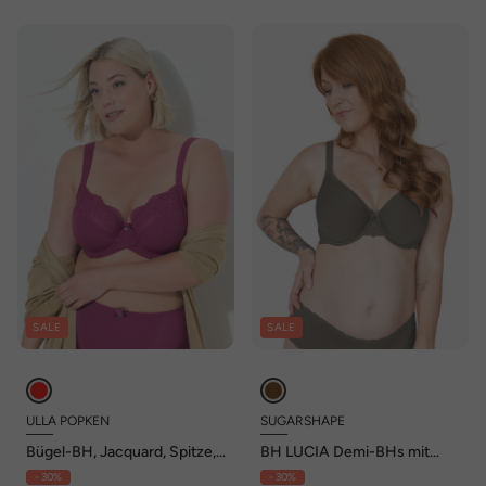
SALE
SALE
ULLA POPKEN
SUGARSHAPE
Bügel-BH, Jacquard, Spitze,
BH LUCIA Demi-BHs mit
Softcups, Cup B - G
Bügel,T-Shirt-
- 30%
- 30%
BHs,Spacer,mit Schale