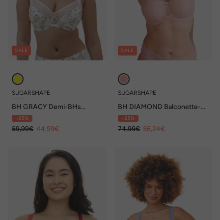
SALE
SALE
SUGARSHAPE
SUGARSHAPE
BH GRACY Demi-BHs
BH DIAMOND Balconette-
Bügel-BHs
BHs
- 25%
- 25%
59,99€
44,99€
74,99€
56,24€