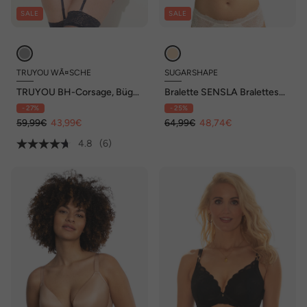
SALE
SALE
TRUYOU WÃ¤SCHE
SUGARSHAPE
TRUYOU BH-Corsage, Bügel,
Bralette SENSLA Bralettes
Stickerei, Softschalen, Cup B
Spitzen-BHs,bügellose BHs
- 27%
- 25%
- E
59,99€
43,99€
64,99€
48,74€
4.8
(6)