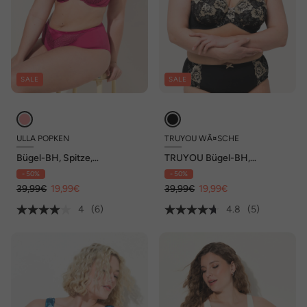
SALE
SALE
ULLA POPKEN
TRUYOU WÃ¤SCHE
Bügel-BH, Spitze,
TRUYOU Bügel-BH,
Softschalen, Cup B - E
Stickerei, Cup C - F
- 50%
- 50%
39,99€
19,99€
39,99€
19,99€
4
(6)
4.8
(5)