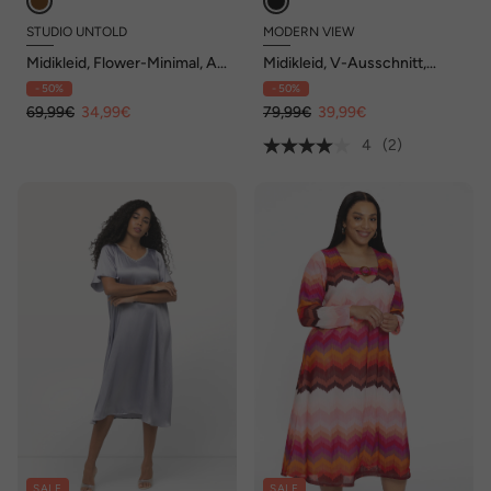
STUDIO UNTOLD
MODERN VIEW
Midikleid, Flower-Minimal, A-
Midikleid, V-Ausschnitt,
Line, elastische Taille
Bindegürtel, Langarm,
- 50%
- 50%
Taschen
69,99€
34,99€
79,99€
39,99€
4
(2)
SALE
SALE