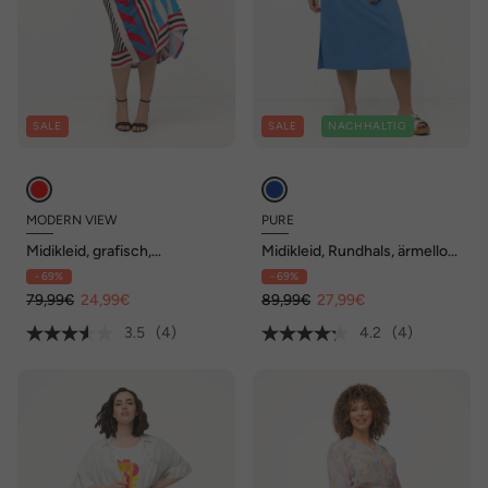
SALE
SALE
NACHHALTIG
MODERN VIEW
PURE
Midikleid, grafisch,
Midikleid, Rundhals, ärmellos,
Oversized, Rundhals,
Biobaumwolle
- 69%
- 69%
Halbarm
79,99€
24,99€
89,99€
27,99€
3.5
(4)
4.2
(4)