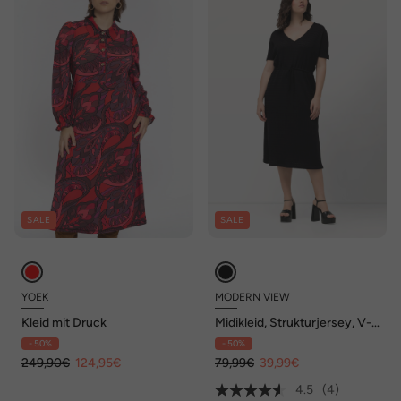
SALE
SALE
YOEK
MODERN VIEW
Kleid mit Druck
Midikleid, Strukturjersey, V-
Ausschnitt, Halbarm
- 50%
- 50%
249,90€
124,95€
79,99€
39,99€
4.5
(4)