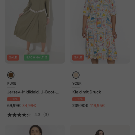
SALE
NACHHALTIG
SALE
PURE
YOEK
Jersey-Midikleid, U-Boot-
Kleid mit Druck
Ausschnitt, Langarm,
- 50%
- 50%
Biobaumwolle
69,99€
34,99€
239,90€
119,95€
4.3
(3)