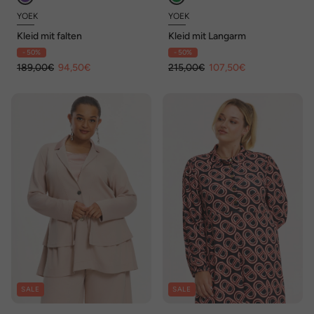
YOEK
YOEK
Kleid mit falten
Kleid mit Langarm
- 50%
- 50%
189,00€
94,50€
215,00€
107,50€
SALE
SALE