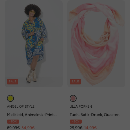
SALE
SALE
ANGEL OF STYLE
ULLA POPKEN
Midikleid, Animalmix-Print,
Tuch, Batik-Druck, Quasten
Langarm
- 50%
- 50%
69,99€
34,99€
29,99€
14,99€