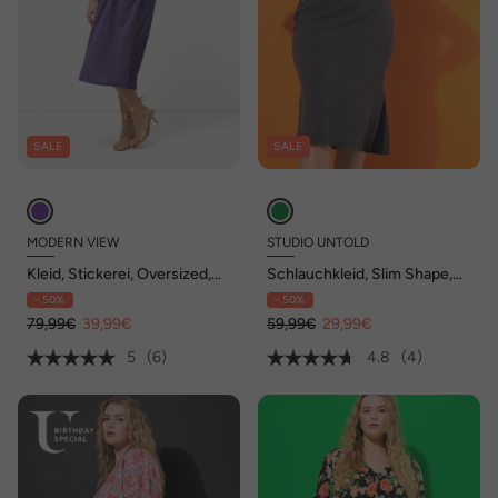
SALE
SALE
MODERN VIEW
STUDIO UNTOLD
Kleid, Stickerei, Oversized,
Schlauchkleid, Slim Shape,
V-Ausschnitt, Halbarm
Rippjersey
- 50%
- 50%
79,99€
39,99€
59,99€
29,99€
5
(6)
4.8
(4)