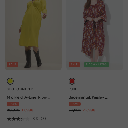
SALE
SALE
NACHHALTIG
STUDIO UNTOLD
PURE
Midikleid, A-Line, Ripp-
Bademantel, Paisley,
Jersey, V-Ausschnitt,
Kimono-Form, 3/4-Arm,
- 64%
- 62%
Zierring, Langarm
Biobaumwolle
49,99€
17,99€
59,99€
22,99€
3.3
(3)