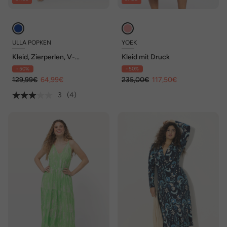
ULLA POPKEN
YOEK
Kleid, Zierperlen, V-
Kleid mit Druck
Ausschnitt, Halbarm
- 50%
- 50%
129,99€
64,99€
235,00€
117,50€
3
(4)