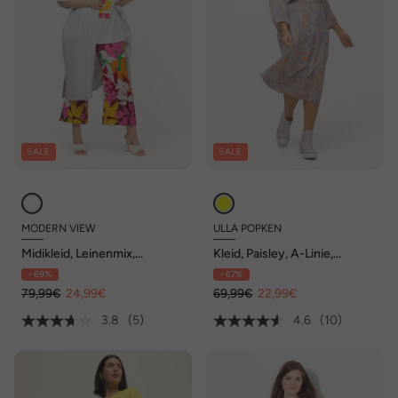
SALE
SALE
MODERN VIEW
ULLA POPKEN
Midikleid, Leinenmix,
Kleid, Paisley, A-Linie,
Hemdkragen, Gürtel,
Stehkragen, 3/4-Arm
- 69%
- 67%
Halbarm
79,99€
24,99€
69,99€
22,99€
3.8
(5)
4.6
(10)