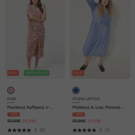
SALE
NACHHALTIG
SALE
PURE
STUDIO UNTOLD
Maxikleid, Raffband, V-
Midikleid, A-Line, Minimal-
Ausschnitt, Halbarm,
Print, V-Ausschnitt, Langarm
- 42%
- 42%
Biobaumwolle
59,99€
34,99€
59,99€
34,99€
5
(2)
5
(1)