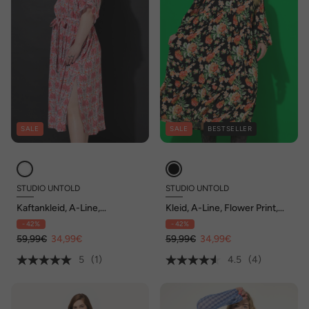
SALE
SALE
BESTSELLER
STUDIO UNTOLD
STUDIO UNTOLD
Kaftankleid, A-Line,
Kleid, A-Line, Flower Print,
Midilänge, Bindegürtel
Langarm
- 42%
- 42%
59,99€
34,99€
59,99€
34,99€
5
(1)
4.5
(4)