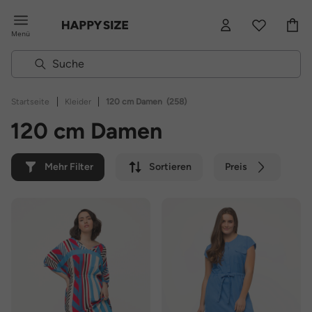
Menü
|
|
Startseite
Kleider
120 cm Damen
(258)
120 cm Damen
Mehr Filter
Sortieren
Preis
Farbe
Marke
Nachhaltig