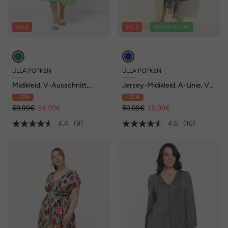
SALE
SALE
NACHHALTIG
ULLA POPKEN
ULLA POPKEN
Midikleid, V-Ausschnitt,
Jersey-Midikleid, A-Linie, V-
Triangel-Schalen, ärmellos
Ausschnitt, Langarm
- 50%
- 50%
69,99€
34,99€
59,99€
29,99€
4.4
(9)
4.6
(16)