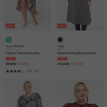
SALE
SALE
ULLA POPKEN
YOEK
Kaftan, Fleckenmuster,
Kleid mit Knopfverschluss
Bindeband, Halbarm
- 50%
- 50%
59,99€
29,99€
219,90€
109,95€
4.2
(5)