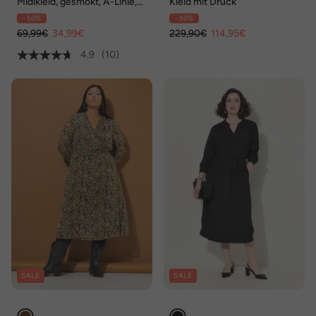
Midikleid, gesmokt, A-Linie,
Kleid mit Druck
Rundhals, Langarm
- 50%
- 50%
69,99€
34,99€
229,90€
114,95€
4.9
(10)
SALE
SALE