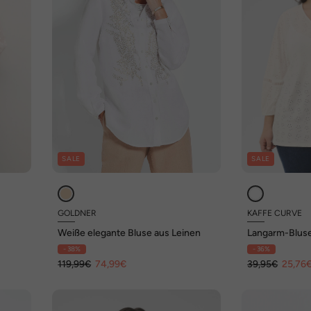
SALE
SALE
GOLDNER
KAFFE CURVE
Weiße elegante Bluse aus Leinen
Langarm-Bluse 
- 38%
- 36%
119,99€
74,99€
39,95€
25,76