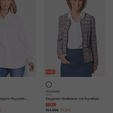
SALE
GOLDNER
angarm Musselin-
Eleganter Wollblazer mit Rundhals
- 53%
€
164,99€
76,99€