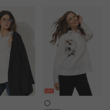
SALE
LAURASON