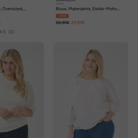
e, Oversized,
Bluse, Materialmix, Eisbär-Motiv,
Langarm
Kragen, Langarm
- 50%
€
59,99€
29,99€
4.5
(2)