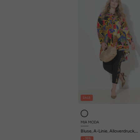
SALE
MIA MODA
Bluse, A-Linie, Alloverdruck,
Zierfalten
- 35%